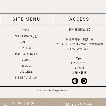
SITE MENU
ACCESS
東京都港区白金5
TOP
SUGARINGとは
白金高輪駅 徒歩8分
PROFILE
プライベートサロンの為、予約確定後
MENU
にお知らせします。
初めてのお客様へ
Open
VOICE
11:00 – 18:30
BLOG
Closed
ACCESS
水曜・日曜
RESERVATION
I
L
n
i
s
n
t
e
© 2023 Lavialle All Righs Reserved
a
g
r
WEBから予約(coming
LINEから予約
a