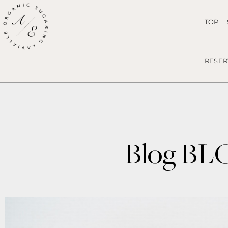
TOP
RESER
Blog B